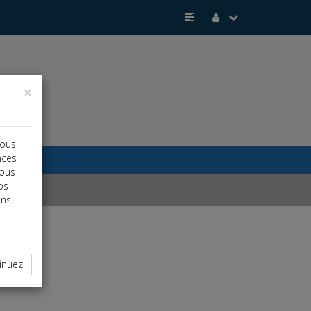
×
vous
nces
vous
os
ns.
inuez