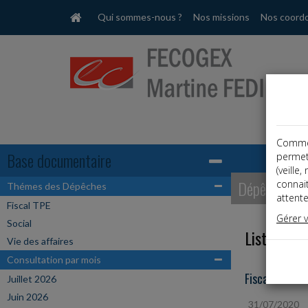
Qui sommes-nous ?
Nos missions
Nos coord
Comme t
Base documentaire
permet
(veille
Dépêches
connai
Thémes des Dépêches
attente
Fiscal TPE
Gérer 
Social
Liste des 
Vie des affaires
Consultation par mois
Fiscal TPE
Juillet 2026
Juin 2026
31/07/2020