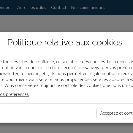
onnées
Adresses utiles
Contact
Nos communiqués
Politique relative aux cookies
ous les sites de confiance, ce site utilise des cookies. Les cookies 
tent de vous connecter en tout sécurité, de sauvegarder vos préfére
, newsletter, recherche, etc.). Ils nous permettent également de mieux 
tre pour mieux vous servir et vous proposer des services adaptés à v
s. Vous conserverez toujours le contrôle des cookies que nous utiliso
vos préférences
dernières dépêches
Acceptez et cont