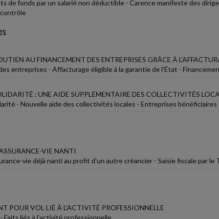
 de fonds par un salarié non déductible - Carence manifeste des dirigean
 contrôle
es
UTIEN AU FINANCEMENT DES ENTREPRISES GRÂCE À L'AFFACTU
es entreprises - Affacturage éligible à la garantie de l'État - Financem
LIDARITÉ : UNE AIDE SUPPLÉMENTAIRE DES COLLECTIVITÉS LOC
arité - Nouvelle aide des collectivités locales - Entreprises bénéficiaires 
ASSURANCE-VIE NANTI
rance-vie déjà nanti au profit d'un autre créancier - Saisie fiscale par le
T POUR VOL LIÉ À L'ACTIVITÉ PROFESSIONNELLE
 Faits liés à l'activité professionnelle