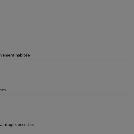
ctivement habitée
ises
avantages occultes