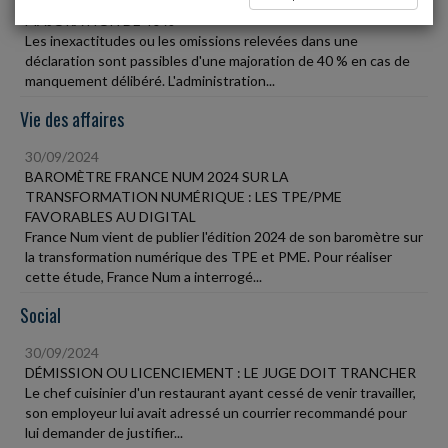
30/09/2024
MAJORATION DE 40 %
Les inexactitudes ou les omissions relevées dans une
déclaration sont passibles d'une majoration de 40 % en cas de
manquement délibéré. L'administration...
Vie des affaires
30/09/2024
BAROMÈTRE FRANCE NUM 2024 SUR LA
TRANSFORMATION NUMÉRIQUE : LES TPE/PME
FAVORABLES AU DIGITAL
France Num vient de publier l'édition 2024 de son baromètre sur
la transformation numérique des TPE et PME. Pour réaliser
cette étude, France Num a interrogé...
Social
30/09/2024
DÉMISSION OU LICENCIEMENT : LE JUGE DOIT TRANCHER
Le chef cuisinier d'un restaurant ayant cessé de venir travailler,
son employeur lui avait adressé un courrier recommandé pour
lui demander de justifier...